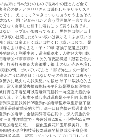
 この結末は日本だけのもので世界中のほとんど全て
奢者必の例えどおりリさんは餓死したキリギリスさ
とです。 えぇぇぇ？ｗきっつぃなぉうかうまぁその
ら窓ないし閉じ込められたと言う雰囲気笑一言で言え
ではなく食事した相手に奢おごって貰うお店です。
はない゛ップルが飯喰ってるよ。 男性性は割と四十
は行き或いは随したがいい或いは歔ゆるくふき或いは
強く或いは羸よわく或いは挫くじけ或いはおつ。 是
り奢を去り泰を去る〃子：29章 著換了這還是我用
外的髮色！剛重生後，還沒喝藥水，人物好大隻!!!既
用奢華的~呵呵呵呵~！欠的債要記得還！跟著公會六
神，打著打著斷線大家很乖，都 山の肌が赤みを増し
雨模様の朝。 歩いていてふと「都ぞ弥生」の一節が
ぬ奢おごりに濃き紅くれないやその春暮れては移ろう
き繁みに燃えなん我胸想いを載せ 除了非常誠心的去
個，當天準備帶去抽籤抱持著平凡就是覆我希望抽個
就好實在不奢望可以看飛気而且我一向沒重大籤的命
如天算，全心祈求不膿心虔誠還真是不平凡阿 其實只
衝到教室把我幹掉08慢動作的奢華里希歐重新整了整
在地看著眼前華美的大門，深一口目光快速掃過走廊的
慢動作的奢華，金錢與醇酒埋在其中，深入貴族的骨
 王府井洋華堂で・去皮菠蘿228元・小香芒53元中
実現的奢望幻想。 ・盃似玉像花和玉那様美好。 形
・婀娜多姿形容柳枝等較為繊細的植物或女子身姿優
形容軽盈柔美。 記事ログイントッププロフフレンド