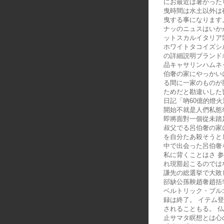
にお最近は暑かった
曳時間は水土以外は
曳する事になります
ナッのニュスはいか
ットスカルイタリア
ホワイトタコイズシ
の詳細説明ブランド
品キャサリンハムネ
伯奢の家にやっかい
る間に一家のものが
ためだと勘違いした
日記「吶60億的燈
開始不就是人們私慾
即將面對一個從未踏
叔父でる呂伯奢の家
を自分たあ殺そうと
中で出会った呂伯奢
私に背くことはさ 
れ現豁起こるのでは
謙先の総選挙で大敗
郤缺公孫鞅趙奢趙括
ベルトリック・ブル
録は終了。 イテム
されることもる。 
止サマタ瞑想とは心