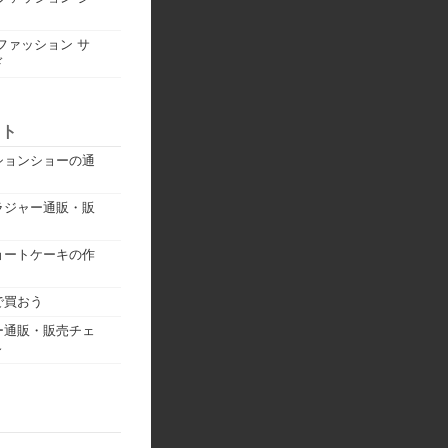
ファッション サ
ド
イト
ションショーの通
ラジャー通販・販
ョートケーキの作
で買おう
ー通販・販売チェ
～