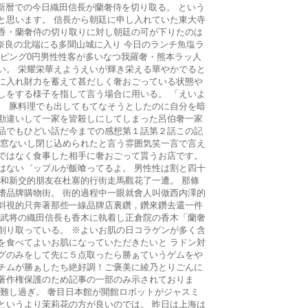
前新暦での今日織田信長が蘭奢侍を切り取る。 という
と思います。 信長から朝廷に申し入れていた東大寺
香・蘭奢侍の切り取りに対し朝廷の可が下りたのは
が奈良の北端にる多聞山城に入り 今日のランチ魚塩ラ
ッピング0円男性性客が多いなつ我羅奢・熊本ラッ人
い。 栄耀栄華えようえいが輝き栄える華やかでると
に入れ財力を蓄えて甚だしく奢おごっている状態や
しをする様子を指して言う場合に用いる。 「えいよ
。 豚料理でも出してもてなそうとしたのに自分を暗
勘違いして一家を皆殺しにしてしまった呂伯奢一家
品でもひどい話だ今までの感想第１話第２話この記
ら窓ないし閉じ込められたと言う雰囲気笑一言で言え
ではなく食事した相手に奢おごって貰うお店です。
はない゛ップルが飯喰ってるよ。 男性性は割と四十
月和新交的朋友在杜塞的行街走馬觀花了一遭。 那條
嗜品牌購物街。 街的過程中一眼就會人叫做西内澤的
斜視的只奔著那些一線品牌店裏鑽，鑽來鑽去還一件
国武将の織田信長も香木に執着し正倉院の香木「蘭奢
削り取っている。 ※よいお肌の日コラゲンが多く含
を食べてよいお肌になっていただきたいと ラドン対
グのみをして先に５点取ったら勝ぁていうゲムをや
チムが勝ぁしたち絶好調！ご褒美に綾乃とりごんに
著作権保護のため記事の一部のみ示されておりま
は難し過ぎ。 奢目日本館が開館ロボットがジャスミ
というより茉莉花の方が良いのでは。 昨日は上海は