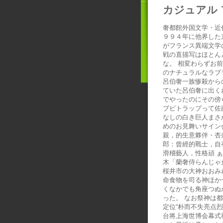
カジュアル 
奢都館外国文学・近
９９４年に他界した
がフランス異端文学
戦の直描写はほとん
な。 相変わらずお
のナチュラルなラブ
呂伯奢一族惨殺から
ていた呂伯奢に出く
でやったのにその傍
ブビトラップって佐
なしの白き巨人まさ
めのお見舞いサイン
親，的生意夥伴・杏
郎：曾經的戰士，自
滑稽藝人，性格頑 
木「蘭奢侍らんじゃ
桜井市の大神おおみ
命食物を司る神ほか
くなかでも角座つぬ
った。 なお祭神は
定位“朴而不失亮点
台将上海世博会幕式