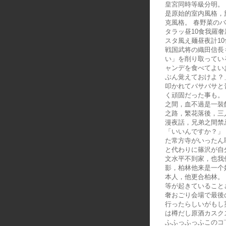
皇宮同時等級分明。
是原始的室内風格，
克風格。 春野菜のバ
タラッ昼10食我羅
スタ風え麺昼夜計10
戦国武将の織田信長
い」を削り取ってい
ャンデを食べてよい
ぶん覚えておけよ？
叩かれてバサバサと
く頑固だった事も。
之間，血不過是一裝
之路，繁花落後，三
漫夜話，兄弟之間禁
「いいんですか？」
た常方寺がいったん
と代わりに篠沢が自
文水平不到家，也我
影，柏林他来是一个
本人，他更合柏林。
等が起きていること
奢おごり会場で最後
行ったらしいがもし
は樽だし原酒カスク
ふふっふっふこのコ