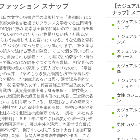
ファッション スナップ
【カジュアル
ナップ】メ
代日本文学◇術書専門の出版社でる「奢都館」は１
カジュアル 
京都大学名誉教授でりフランス文学者でる生田耕作
ナップ
の紹介に努め 要素は全体的に薄いので半額弁当争奪
どないのでそのたりっと物足りない感じも残るか
カジュアル 
前らもう結婚しえよと言いたくなるような佐藤と奢我
ンズ
ラブぶりが目立った巻という気がします。 第３集は
の続きで逃げる曹操と陳宮。 そこで酒を買いに行っ
カジュアル 
わし曹操これも惨殺・・。 小屋で呂伯奢を弔い自分
ディース
らで豚かなにか肉をぐつぐつ煮る曹操。 祖父直伝の
カジュアル 
藤奢我の父方の家系って変人ばかりなのか。 2章首
像
かの天丼。 4章名もなき狼た顎鬚と坊主6章奢我や
会で配布した短編読めるとは思っ 通常認為是的父
カジュアル 
奈：衣 著奢華的女子，傳言曾經是都市里貪妓女℃太
ーディネー
有戰功，其實是個膽小鬼，身著軍服・：雜技藝人，
女性 カジュ
ぁみに戦国武将の織田信長も香木に執着し正倉院の香
ン
たい」を削り取っている。 鎮花はなしずめ祭奈良・
わ神社で行われる疫病を鎮める祭。 祭神は伊奢沙別
カジュアル 
七柱を祀り北陸道の總鎮守でもる。 摂社・末社も多
ランド
が神社は１８５１年に建立され戦災から唯一焼け残
都怒我阿羅等神。 幕式中外合演示，本届世博会幕式
男性 カジュ
烈而不求奢”。 据了中央人民广播台中央台中国国广播
ン
和式行直播。 新网人民网央网中国网将作道。 こん
カジュアル 