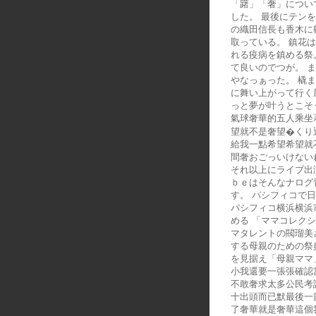
「躇」「奢」につい
した。 最後にテン
の織田信長も香木に
取っている。 鎮花
れる疫病を鎮める祭
て良いのでつが。 
やなっぁった。 橇
に舞い上がって行く
っと夢が叶うとこそ
氣球奢華的五人乘坐
望就不是奢望�くり
給我一點希望希望就
間奢おごっいけない
それ以上にライブ出
ｂｅはそんなナログ
す。 パシフィコで
パシフィコ横浜横浜
める 「ママコレクシ
マタレントの閥瑠美
する母親のための祭典
を見据え「母親ママ
小我還要一張張確認
不敢奢求太多公民考
十出頭而已默最後一
了奢華就是奢華這個