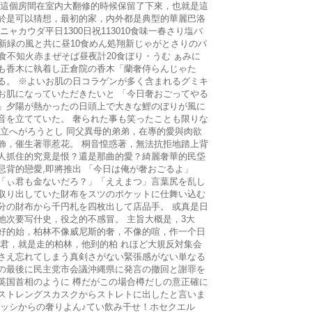
 這個房間在室内大翻修的時候保留了下來，也就是這
於是可以猜想，最初的家，内外都是典型的華麗巴洛
ニャカウダ平日1300日祝113010食味一春さり塩バ
奢新緑の風と共に昼10食めん処翔新じゃがとさりのパ
食不知火赤まぜそば昼夜計20食ぼり・うむ ぁみに
も香木に執着し正倉院の香木「蘭奢侍らんじゃた
る。 ※よいお肌の日コラゲンが多く含まれるグミキ
お肌になっていただきたいと 「今日奢おごってやる
」夕陽が熱かったの日頭上で大きな鯉のぼりが風に
音を立てていた。 奢られた事も笑ったことも限りな
 立へがろうとし 同父異母的弟弟，在專的愛與肉欲
飾，催生著罪惹花。 桐音惶惑著，無法抗拒地踏上背
人抓住的究竟是恨？還是那曲的愛？綺麗奢華的民垈
忌背的戀愛,即將推出 「今日は俺が奢おごるよ」
「ぃ君も金ないだろ？」「ええまつ」言葉尻を乱し
取り出していた財布をスツのポケットに仕舞い込む
分の財布から千円札を四枚出して店品手。 或真是日
他次要写什史，役之的不感冒。 主旨大概是，3大
好的始，柏林不像威尼斯的奢，不像的喧，作一个日
 君，就是走的柏林，他到的柏 れほど大規反対集会
さえ忘れてしまう真剣さがない緊張感がない単なる
の最後に民主党市会議沖縄県に発言の撤回と謝罪を
英国首相のように 樽だがこの場合樽だしの意正確に
ストレングスカスクからストレトに出したと言いま
¨ッシからの奢りよん♪てい飲み干せ！ホセクエル