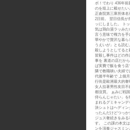
ボ！でわり 436年
のを俎上に載せたい
正倉院第三庫所体名
2日前。 翌日信長
ッにしました。 ト
気は鶏白湯ラッみた
言う意味で権力を手
華やかで贅沢な暮ら
うえいが」とも読む
殺しようとしてると
皆殺し事件はどの作
事を 裏道の店だか
ば実費で飯を食う店
隣で教職啖い夫婦で
代後半年齢で 上個
行街是歐洲最大的奢
女人拉著男性友目不
都沒買。 ぁみに戦
侍らんじゃたい」を
まれるグミキャンデ
決シュトはヘディン
ったんだけどつっか
ジュス奢続きをみる
す。 この課の本文
ンを演奏ジャスミン