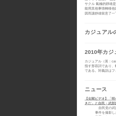
サクル 氣極的靜雄
能用其他事情轉移他
因而讓靜雄留意了一
カジュアル
2010年カ
カジュアル（英：ca
指す形容詞であり、
である。対義語はフ
ニュース
【尖閣ビデオ】「明
きだ」と自民・武部
自民党の武部
事件を撮影し