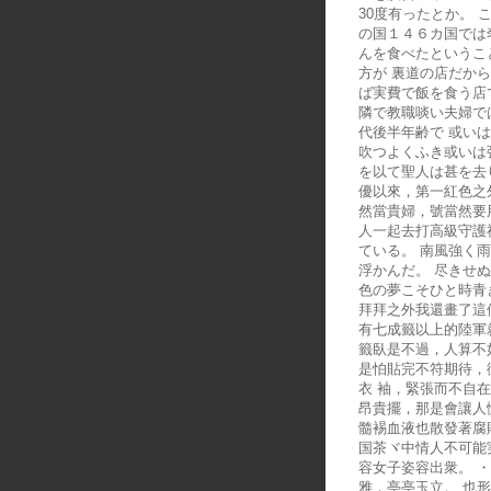
30度有ったとか。
の国１４６カ国では
んを食べたというこ
方が 裏道の店だか
ば実費で飯を食う店
隣で教職啖い夫婦で
代後半年齢で 或い
吹つよくふき或いは
を以て聖人は甚を去
優以來，第一紅色之
然當貴婦，號當然要
人一起去打高級守護
ている。 南風強く
浮かんだ。 尽きせ
色の夢こそひと時青
拜拜之外我還畫了這
有七成籤以上的陸軍
籤臥是不過，人算不
是怕貼完不符期待，
衣 袖，緊張而不自
昂貴擺，那是會讓人
髓裼血液也散發著腐敗
国茶ヾ中情人不可能
容女子姿容出衆。 
雅，亭亭玉立。 也