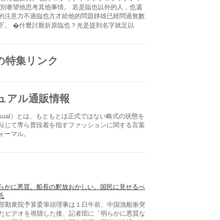
是別奢望他思考其他事情。 若是臨也以外的人，也還
的注意力不過臨也方才給他的問題靜雄已經問過無數
下。 �什麼討厭折原臨也？光是提到名字就足以
の特集リンク
ジュアル通販情報
sual）とは、もともとは正式ではない略式の状態を
転じて専ら普段着を指すファッションに関する言葉
ォーマル。
らかに悪質。船長の釈放おかしい。国民に見せるべ
氏
勤衆院予算委筆頭理事は１日午前、中国漁船衝突
たビデオを視聴した後、記者団に「明らかに悪質な